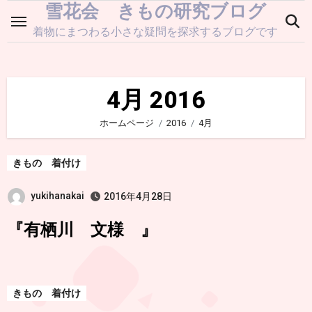
雪花会 きもの研究ブログ
内
容
着物にまつわる小さな疑問を探求するブログです
を
ス
キ
4月 2016
ッ
ホームページ
2016
4月
プ
きもの 着付け
yukihanakai
2016年4月28日
『有栖川 文様 』
きもの 着付け