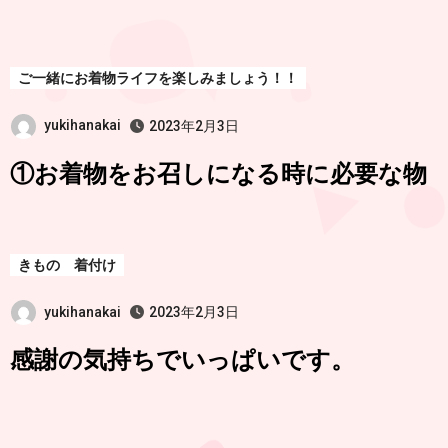
ご一緒にお着物ライフを楽しみましょう！！
yukihanakai
2023年2月3日
①お着物をお召しになる時に必要な物
きもの 着付け
yukihanakai
2023年2月3日
感謝の気持ちでいっぱいです。