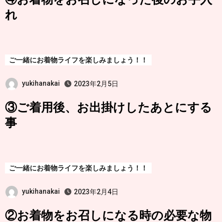
れ
ご一緒にお着物ライフを楽しみましょう！！
yukihanakai
2023年2月5日
③ご着用後、お出掛けしたあとにする
事
ご一緒にお着物ライフを楽しみましょう！！
yukihanakai
2023年2月4日
②お着物をお召しになる時の必要な物