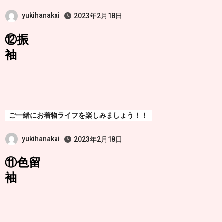
yukihanakai
2023年2月18日
⑫振
袖
ご一緒にお着物ライフを楽しみましょう！！
yukihanakai
2023年2月18日
⑪色留
袖