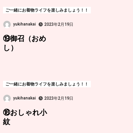
ご一緒にお着物ライフを楽しみましょう！！
yukihanakai
2023年2月19日
⑲御召（おめ
し）
ご一緒にお着物ライフを楽しみましょう！！
yukihanakai
2023年2月19日
⑱おしゃれ小
紋