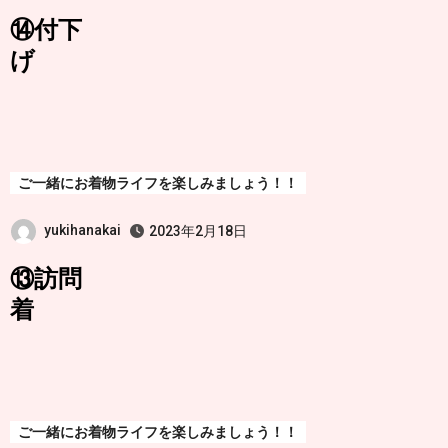
⑭付下
げ
ご一緒にお着物ライフを楽しみましょう！！
yukihanakai
2023年2月18日
⑬訪問
着
ご一緒にお着物ライフを楽しみましょう！！