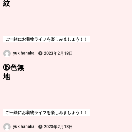
紋
ご一緒にお着物ライフを楽しみましょう！！
yukihanakai
2023年2月18日
⑮色無
地
ご一緒にお着物ライフを楽しみましょう！！
yukihanakai
2023年2月18日