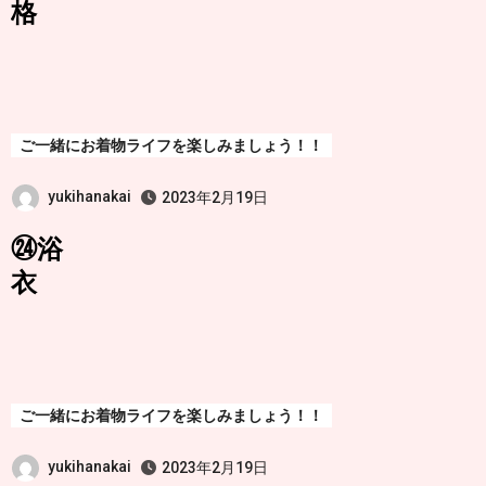
格
ご一緒にお着物ライフを楽しみましょう！！
yukihanakai
2023年2月19日
㉔浴
衣
ご一緒にお着物ライフを楽しみましょう！！
yukihanakai
2023年2月19日