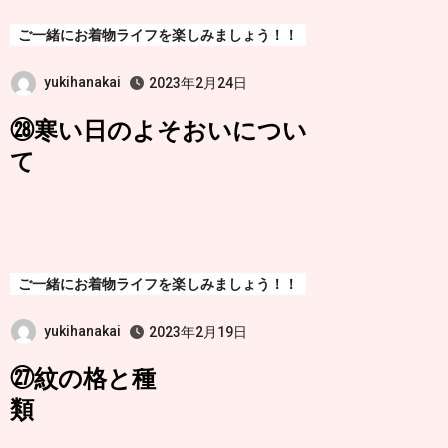
ご一緒にお着物ライフを楽しみましょう！！
yukihanakai
2023年2月24日
㉘寒い日のよそおいについ
て
ご一緒にお着物ライフを楽しみましょう！！
yukihanakai
2023年2月19日
㉗紋の格と種
類